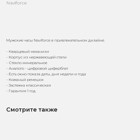
Naviforce
КУПИТЬ
Мужские часы Naviforce в привлекательном дизайне.
- Кварцевый механизм
- Корпус из нержавеющей стали
- Стекло минеральное
- Аналого - цифровой циферблат
- Есть окно показа даты, дня недели и года
- Кожаный ремешок
Доставка по всей
Онлайн-оплата на
России
официальном сайте
- Застежка классическая
- Гарантия 1 год
Смотрите также
9 лет поставляем
Гарантия от 1 года — мы
оригинальные часы
уверены в качестве