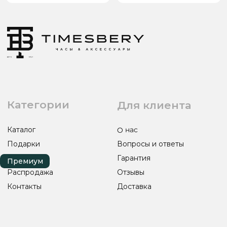
Адрес: город Грозный,
ул. Назарбаева, д. 106
ИП ЭЛЬМУРЗАЕВ АДАМ МУСАЕВИЧ
ИНН 201501669463 ОГРН/ОГРНИП 321200000000133
© 2017-2026 авторские права защищены Timesbery
Пользовательское соглашение
Оферта и политика конфиденциальности
Гарантия и возврат
Разработка сайта