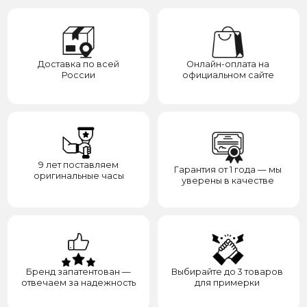
Бренд запатентован —
Выбирайте до 3 товаров
отвечаем за надежность
для примерки
Категории
Для клиента
О нас
Каталог
Подарки
Вопросы и ответы
Премиум
Гарантия
Премиум
Распродажа
Отзывы
Контакты
Доставка
Контакты
Сотрудничество
8(938)000-54-53
Партнёрам
Блогерам