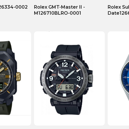
126334-0002
Rolex GMT-Master II -
Rolex Su
M126710BLRO-0001
Date126