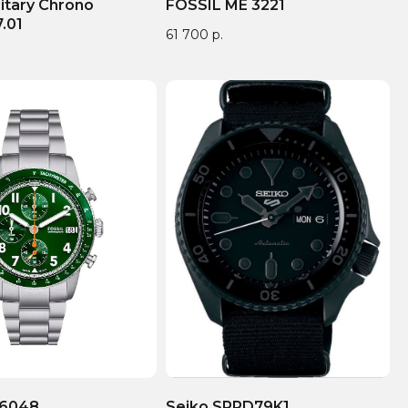
litary Chrono
FOSSIL ME 3221
.01
61 700
р.
S6048
Seiko SRPD79K1