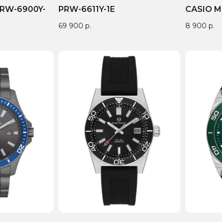
PRW-6900Y-
PRW-6611Y-1E
CASIO M
69 900
р.
8 900
р.