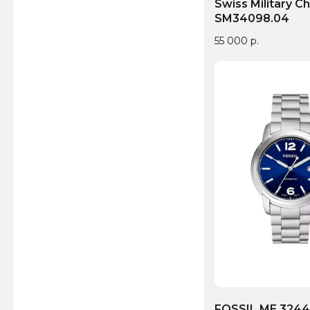
Swiss Military C
SM34098.04
55 000
р.
FOSSIL ME 324