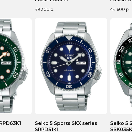
49 300
р.
44 600
р.
SRPD63K1
Seiko 5 Sports SKX series
Seiko 5 
SRPD51K1
SSK035K