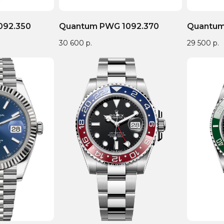
092.350
Quantum PWG 1092.370
Quantum
30 600
р.
29 500
р.