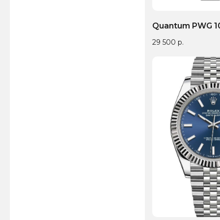
Quantum PWG 1
29 500
р.