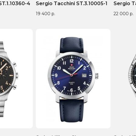
ST.1.10360-4
Sergio Tacchini ST.3.10005-1
Sergio T
19 400
р.
22 000
р.