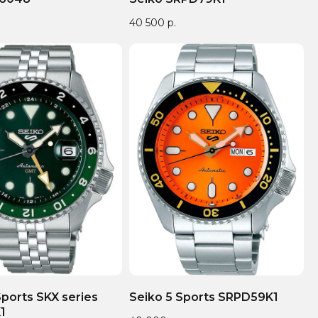
40 500
р.
Sports SKX series
Seiko 5 Sports SRPD59K1
1