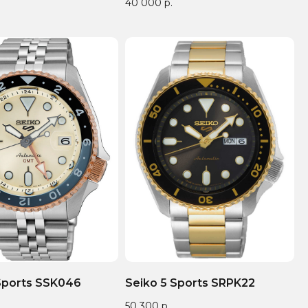
40 000
р.
Sports SSK046
Seiko 5 Sports SRPK22
50 300
р.