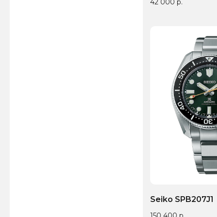
42 000
р.
Seiko SPB207J1
150 400
р.