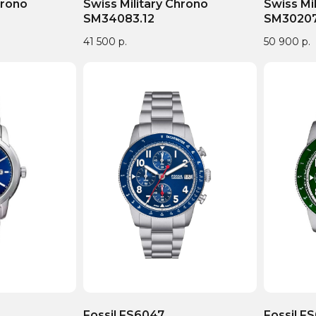
hrono
Swiss Military Chrono
Swiss Mi
SM34083.12
SM30207
41 500
р.
50 900
р.
4
Fossil FS6047
Fossil F