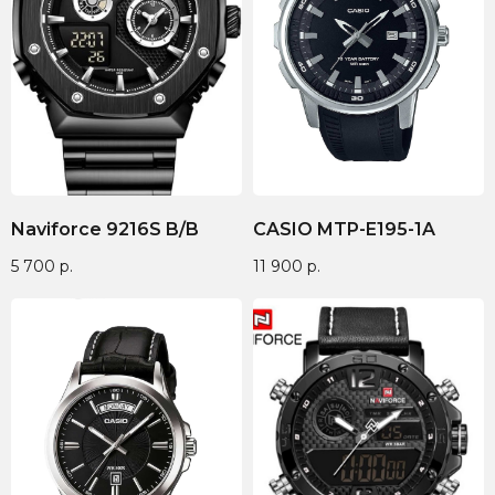
Naviforce 9216S B/B
CASIO MTP-E195-1A
5 700
р.
11 900
р.