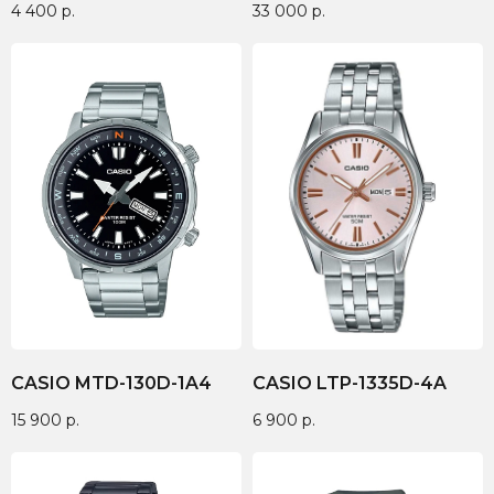
4 400
р.
33 000
р.
CASIO MTD-130D-1A4
CASIO LTP-1335D-4A
15 900
р.
6 900
р.