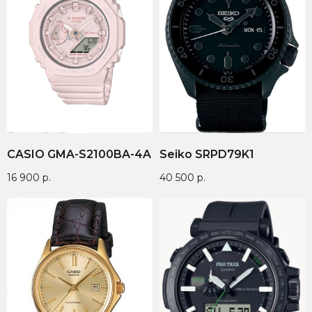
CASIO GMA-S2100BA-4A
Seiko SRPD79K1
16 900
р.
40 500
р.