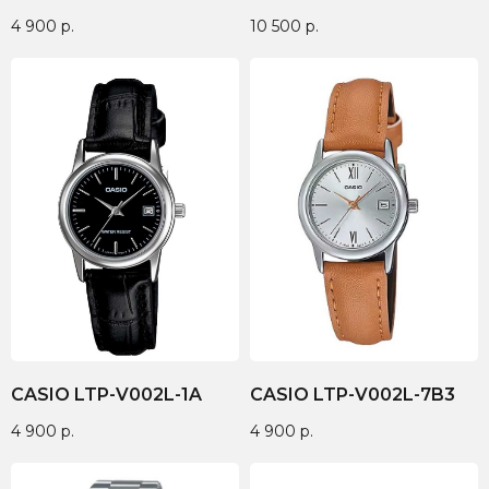
4 900
р.
10 500
р.
CASIO LTP-V002L-1A
CASIO LTP-V002L-7B3
4 900
р.
4 900
р.