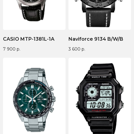
CASIO MTP-1381L-1A
Naviforce 9134 B/W/B
7 900
р.
3 600
р.