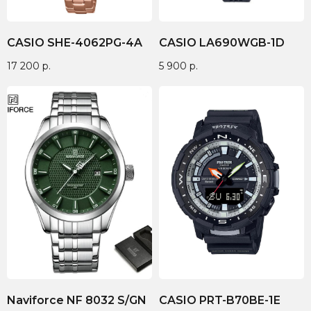
CASIO SHE-4062PG-4A
CASIO LA690WGB-1D
17 200
р.
5 900
р.
Naviforce NF 8032 S/GN
CASIO PRT-B70BE-1E