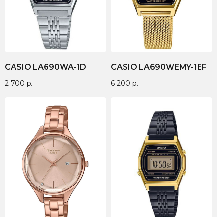
CASIO LA690WA-1D
CASIO LA690WEMY-1EF
2 700
р.
6 200
р.