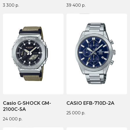
3 300
р.
39 400
р.
Casio G-SHOCK GM-
CASIO EFB-710D-2A
2100C-5A
25 000
р.
24 000
р.