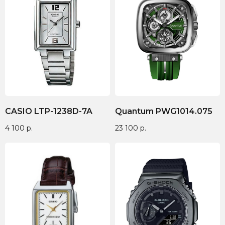
CASIO LTP-1238D-7A
Quantum PWG1014.075
4 100
р.
23 100
р.