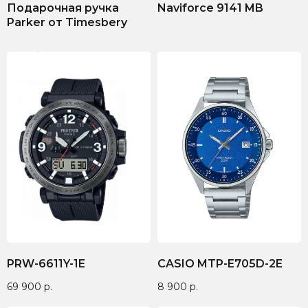
Подарочная ручка
Naviforce 9141 MB
Parker от Timesbery
PRW-6611Y-1E
CASIO MTP-E705D-2E
69 900
р.
8 900
р.