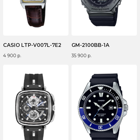
CASIO LTP-V007L-7E2
GM-2100BB-1A
4 900
р.
35 900
р.