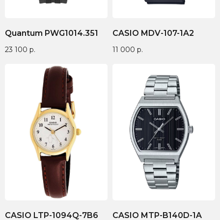
Quantum PWG1014.351
CASIO MDV-107-1A2
23 100
р.
11 000
р.
CASIO LTP-1094Q-7B6
CASIO MTP-B140D-1A