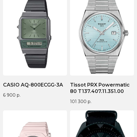
CASIO AQ-800ECGG-3A
Tissot PRX Powermatic
80 T137.407.11.351.00
6 900
р.
101 300
р.