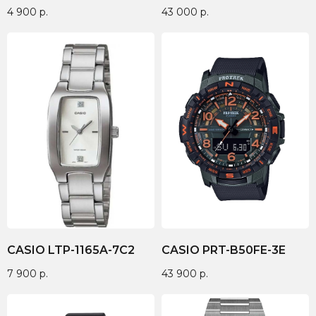
4 900
р.
43 000
р.
CASIO LTP-1165A-7C2
CASIO PRT-B50FE-3E
7 900
р.
43 900
р.