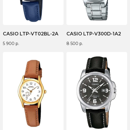
CASIO LTP-VT02BL-2A
CASIO LTP-V300D-1A2
5 900
р.
8 500
р.