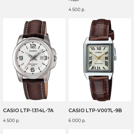
4 500
р.
CASIO LTP-1314L-7A
CASIO LTP-V007L-9B
4 500
р.
6 000
р.