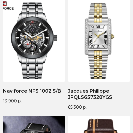
Naviforce NFS 1002 S/B
Jacques Philippe
JPQLS657328YGS
13 900
р.
65 300
р.