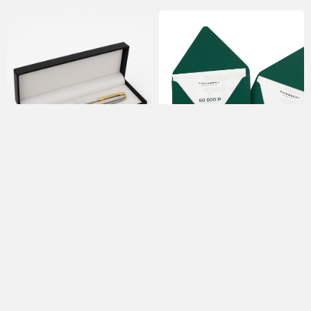
Подарочная ручка Parker
Сертификат 100.000₽
от Timesbery
100 000
р.