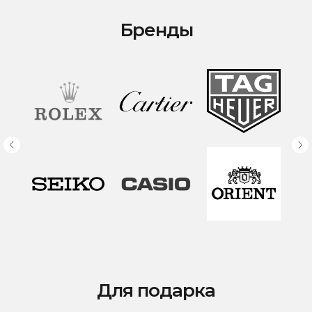
8(938)000-54-53
Партнёрам
Блогерам
Адрес: город Грозный,
Бренды
ул. Назарбаева, д. 106
ИП ЭЛЬМУРЗАЕВ АДАМ МУСАЕВИЧ
ИНН 201501669463 ОГРН/ОГРНИП 321200000000133
© 2017-2026 авторские права защищены Timesbery
Пользовательское соглашение
Оферта и политика конфиденциальности
Гарантия и возврат
Разработка сайта
Для подарка