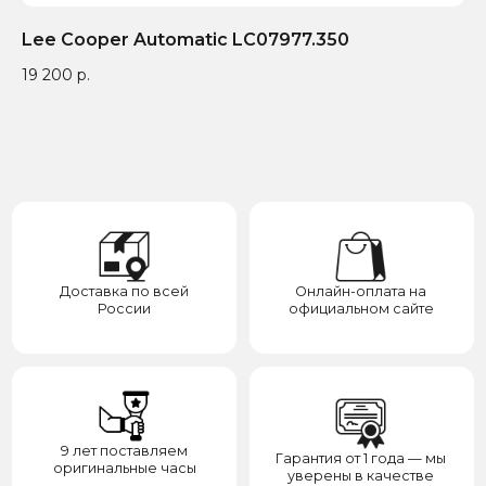
Бренд запатентован —
Выбирайте до 3 товаров
Lee Cooper Automatic LC07977.350
Le
отвечаем за надежность
для примерки
19 200
р.
18
Категории
Для клиента
О нас
Каталог
Подарки
Вопросы и ответы
Премиум
Гарантия
Премиум
Распродажа
Отзывы
Контакты
Доставка
Контакты
Сотрудничество
8(938)000-54-53
Партнёрам
Блогерам
Адрес: город Грозный,