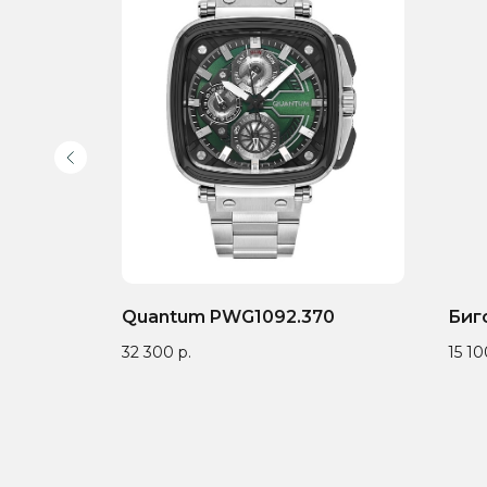
Quantum PWG1092.370
Биг
32 300
р.
15 10
Доставка по всей
Онлайн-оплата на
Гар