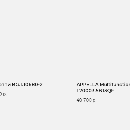
отти BG.1.10680-2
APPELLA Multifunctio
L70003.5B13QF
0
р.
48 700
р.
антия от 1 года — мы
9 лет поставляем
Бренд зап