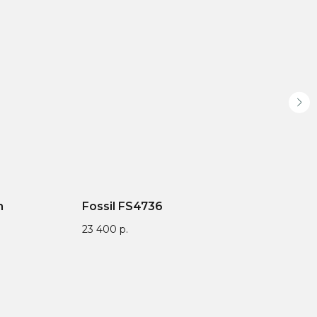
n
Fossil FS4736
Bur
23 400
р.
12 6
атентован —
Выбирайте до 3