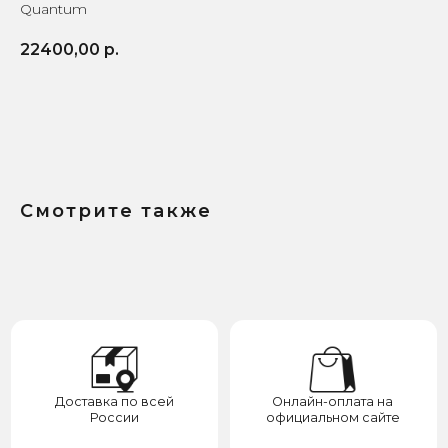
Quantum
22400,00
р.
КУПИТЬ
Доставка по всей
Онлайн-оплата на
России
официальном сайте
Смотрите также
9 лет поставляем
Гарантия от 1 года — мы
оригинальные часы
уверены в качестве
Бренд запатентован —
Выбирайте до 3 товаров
отвечаем за надежность
для примерки