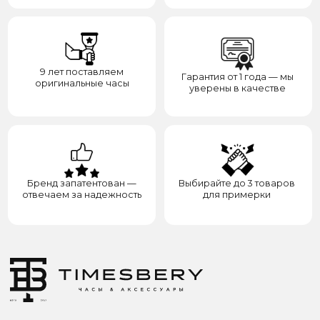
Категории
Для клиента
О нас
Каталог
Подарки
Вопросы и ответы
Премиум
Гарантия
Премиум
Распродажа
Отзывы
Контакты
Доставка
Контакты
Сотрудничество
8(938)000-54-53
Партнёрам
Блогерам
Адрес: город Грозный,
ул. Назарбаева, д. 106