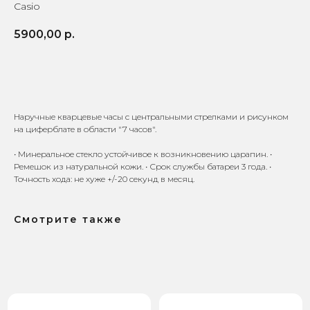
Casio
5900,00
р.
КУПИТЬ
Наручные кварцевые часы с центральными стрелками и рисунком
на циферблате в области "7 часов".
• Минеральное стекло устойчивое к возникновению царапин. •
Доставка по всей
Онлайн-оплата на
Ремешок из натуральной кожи. • Срок службы батареи 3 года. •
России
официальном сайте
Точность хода: не хуже +/-20 секунд в месяц.
Смотрите также
9 лет поставляем
Гарантия от 1 года — мы
оригинальные часы
уверены в качестве