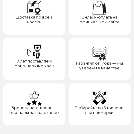
Бренд запатентован —
Выбирайте до 3 товаров
отвечаем за надежность
для примерки
Категории
Для клиента
О нас
Каталог
Подарки
Вопросы и ответы
Премиум
Гарантия
Премиум
Распродажа
Отзывы
Контакты
Доставка
Контакты
Сотрудничество
8(938)000-54-53
Партнёрам
Блогерам
Адрес: город Грозный,
ул. Назарбаева, д. 106