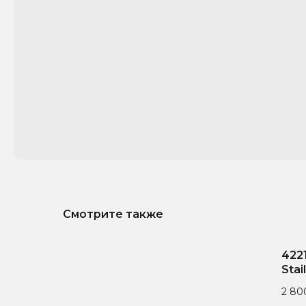
Смотрите также
асов
422
Stai
2 80