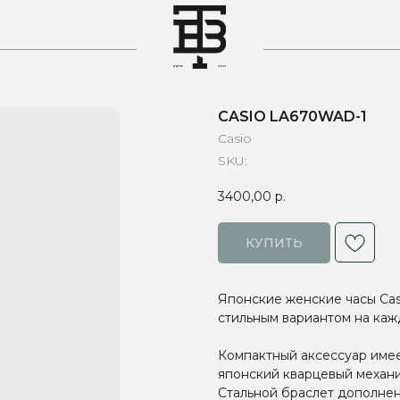
T
CASIO LA670WAD-1
Casio
SKU:
3400,00
р.
КУПИТЬ
Японские женские часы Casi
стильным вариантом на каж
Компактный аксессуар име
японский кварцевый механиз
Стальной браслет дополне