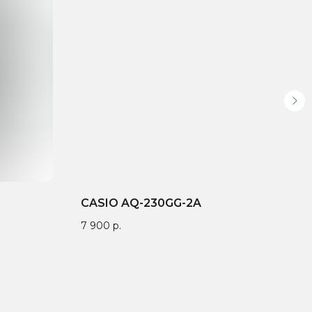
CASIO AQ-230GG-2A
Jac
JP
7 900
р.
42 
атентован —
Выбирайте до 3