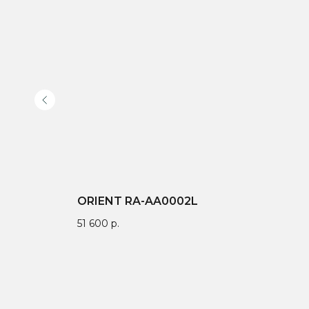
ORIENT RA-AA0002L
51 600
р.
Доставка по всей
Онлайн-оплата на
Гар