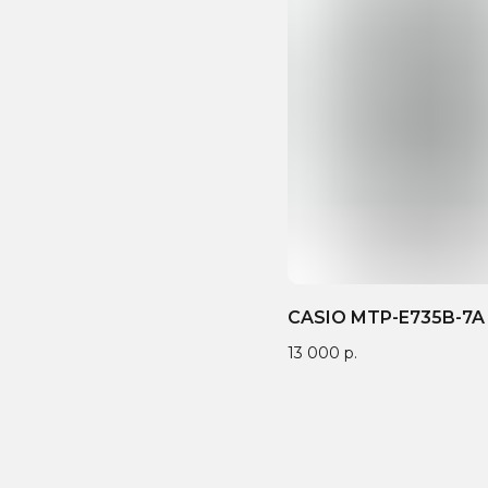
CASIO MTP-E735B-7A
13 000
р.
антия от 1 года — мы
9 лет поставляем
Бренд зап