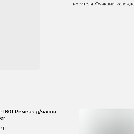
носителя. Функции: календа
1-1801 Ремень д/часов
ler
0
р.