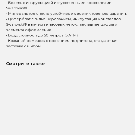
• Безель с инкрустацией искусственными кристаллами
Swarovski®.
• Минеральное стекло устойчивое к возникновению царапин.
• Циферблат с гильошированием, инкрустация кристаллов
Swarovski® в качестве часовых меток, накладные цифры и
элемента оформления.
• Водостойкость до 50 метров (5 АТМ).
• Кожаный ремешок с тиснением под питона, стандартная
застежка с шипом.
Смотрите также