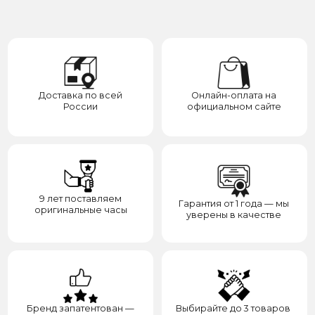
О нас
Каталог
Подарки
Вопросы и ответы
Премиум
Гарантия
Премиум
Распродажа
Отзывы
Контакты
Доставка
Контакты
Сотрудничество
8(938)000-54-53
Партнёрам
Блогерам
Адрес: город Грозный,
ул. Назарбаева, д. 106
ИП ЭЛЬМУРЗАЕВ АДАМ МУСАЕВИЧ
ИНН 201501669463 ОГРН/ОГРНИП 321200000000133
© 2017-2026 авторские права защищены Timesbery
Пользовательское соглашение
Оферта и политика конфиденциальности