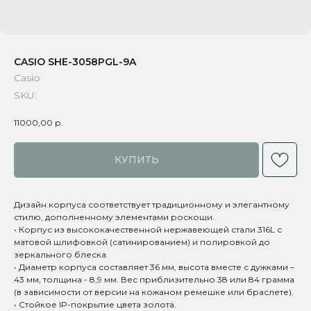
CASIO SHE-3058PGL-9A
Casio
SKU:
11000,00
р.
КУПИТЬ
Дизайн корпуса соответствует традиционному и элегантному
стилю, дополненному элементами роскоши.
• Корпус из высококачественной нержавеющей стали 316L с
матовой шлифовкой (сатинированием) и полировкой до
зеркального блеска.
• Диаметр корпуса составляет 36 мм, высота вместе с дужками –
43 мм, толщина - 8,9 мм. Вес приблизительно 38 или 84 грамма
(в зависимости от версии на кожаном ремешке или браслете).
• Стойкое IP-покрытие цвета золота.