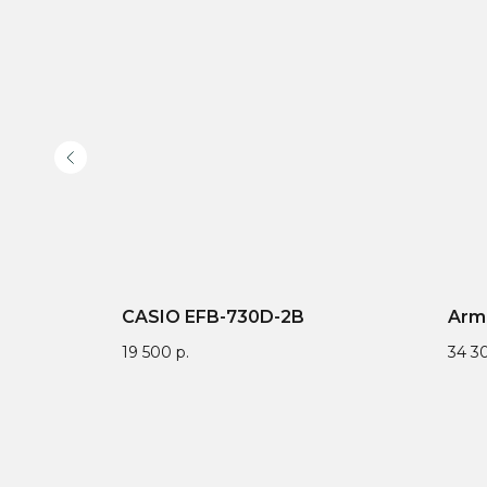
CASIO EFB-730D-2B
Arm
19 500
р.
34 3
Доставка по всей
Онлайн-оплата на
Гар