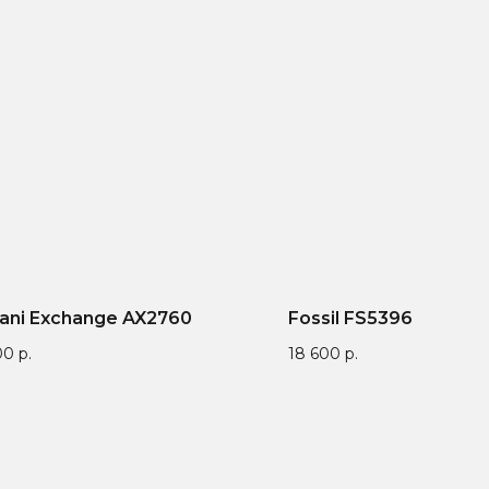
ani Exchange AX2760
Fossil FS5396
00
р.
18 600
р.
антия от 1 года — мы
9 лет поставляем
Бренд зап