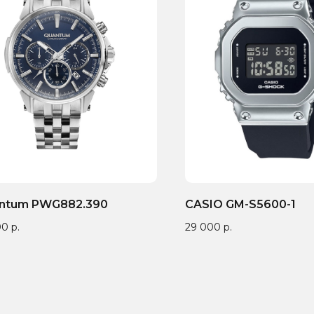
ntum PWG882.390
CASIO GM-S5600-1
00
р.
29 000
р.
антия от 1 года — мы
9 лет поставляем
Бренд зап