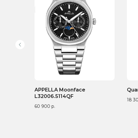
ver
APPELLA Moonface
Qua
L32006.5114QF
18 3
60 900
р.
Доставка по всей
Онлайн-оплата на
Гар