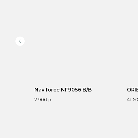
Naviforce NF9056 B/B
ORI
2 900
р.
41 6
Доставка по всей
Онлайн-оплата на
Гар
России
официальном сайте
у