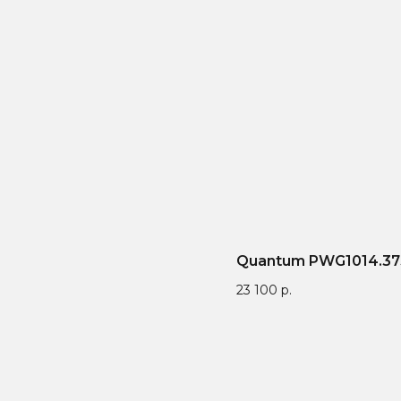
Quantum PWG1014.37
23 100
р.
антия от 1 года — мы
9 лет поставляем
Бренд зап