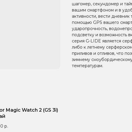
шагомер, секундомер и тай
вашим смартфоном и в удо
активности, вести дневник
помощью GPS вашего смарт
ударопрочность, водонепро
подсветку и возможность в
серия G-LIDE является сер
либо к летнему серферско
приливов и отливов, что по
зимнему сноубордическому
температурам.
r Magic Watch 2 (GS 3i)
ай
00
р.