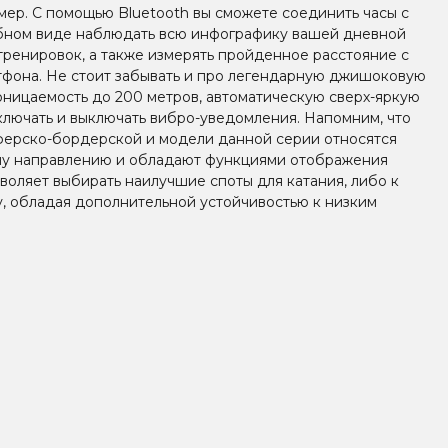
мер. С помощью Bluetooth вы сможете соединить часы с
бном виде наблюдать всю инфографику вашей дневной
 тренировок, а также измерять пройденное расстояние с
фона. Не стоит забывать и про легендарную джишоковую
ницаемость до 200 метров, автоматическую сверх-яркую
ключать и выключать вибро-уведомления. Напомним, что
ферско-бордерской и модели данной серии относятся
му направлению и обладают функциями отображения
зволяет выбирать наилучшие споты для катания, либо к
, обладая дополнительной устойчивостью к низким