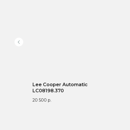
Lee Cooper Automatic
LC08198.370
20 500
р.
Доставка по всей
Онлайн-оплата на
Гар