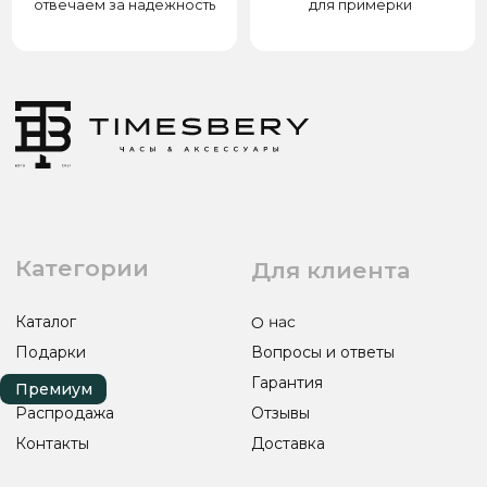
8(938)000-54-53
Партнёрам
Блогерам
Адрес: город Грозный,
ул. Назарбаева, д. 106
ИП ЭЛЬМУРЗАЕВ АДАМ МУСАЕВИЧ
ИНН 201501669463 ОГРН/ОГРНИП 321200000000133
© 2017-2026 авторские права защищены Timesbery
Пользовательское соглашение
Оферта и политика конфиденциальности
Гарантия и возврат
Разработка сайта