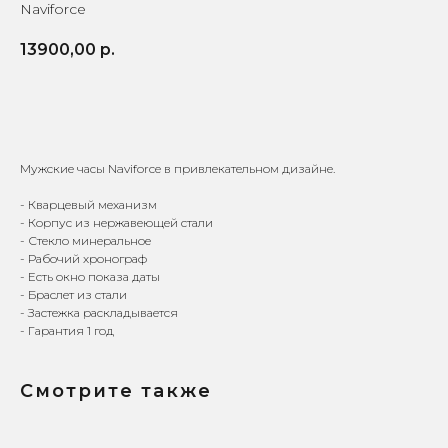
Naviforce
13900,00
р.
КУПИТЬ
Мужские часы Naviforce в привлекательном дизайне.
- Кварцевый механизм
- Корпус из нержавеющей стали
- Стекло минеральное
- Рабочий хронограф
- Есть окно показа даты
Доставка по всей
Онлайн-оплата на
- Браслет из стали
России
официальном сайте
- Застежка раскладывается
- Гарантия 1 год
Смотрите также
9 лет поставляем
Гарантия от 1 года — мы
оригинальные часы
уверены в качестве