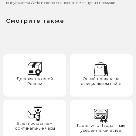
выпускаются Casio и скоро полностью исчезнут из продажи.
9 лет поставляем
Гарантия от 1 года — мы
оригинальные часы
уверены в качестве
Смотрите также
Бренд запатентован —
Выбирайте до 3 товаров
отвечаем за надежность
для примерки
Категории
Для клиента
О нас
Каталог
Подарки
Вопросы и ответы
Премиум
Гарантия
Премиум
Распродажа
Отзывы
Контакты
Доставка