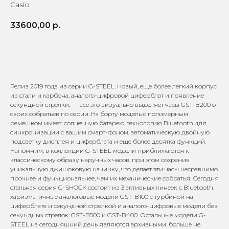
Casio
33600,00
р.
КУПИТЬ
Релиз 2019 года из серии G-STEEL. Новый, еще более легкий корпус
из стали и карбона, аналого-цифровой циферблат и появление
секундной стрелки, — все это визуально выделяет часы GST-B200 от
своих собратьев по серии. На борту модель с полимерным
ремешком имеет: солнечную батарею, технологию Bluetooth для
синхронизации с вашим смарт-фоном, автоматическую двойную
подсветку дисплея и циферблата и еще более десятка функций.
Напомним, в коллекции G-STEEL модели приближаются к
классическому образу наручных часов, при этом сохранив
уникальную джишоковую начинку, что делает эти часы несравнимо
прочнее и функциональнее, чем их механические собратья. Сегодня
стальная серия G-SHOCK состоит из 3 активных линеек с Bluetooth:
Доставка по всей
Онлайн-оплата на
харизматичные аналоговые модели GST-B100 с турбиной на
России
официальном сайте
циферблате и секундной стрелкой и аналого-цифровые модели без
секундных стрелок: GST-B500 и GST-B400. Остальные модели G-
STEEL на сегодняшний день являются архивными, больше не