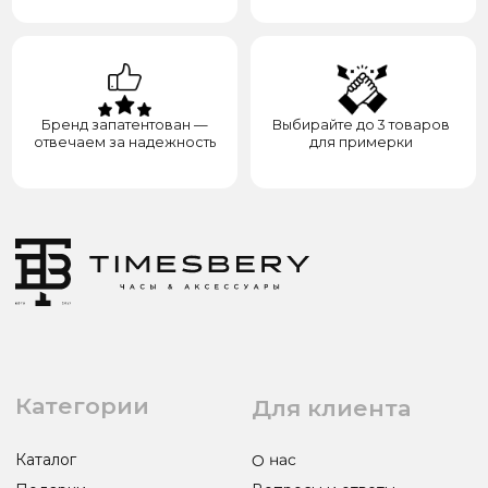
Контакты
Сотрудничество
8(938)000-54-53
Партнёрам
Блогерам
Адрес: город Грозный,
ул. Назарбаева, д. 106
ИП ЭЛЬМУРЗАЕВ АДАМ МУСАЕВИЧ
ИНН 201501669463 ОГРН/ОГРНИП 321200000000133
© 2017-2026 авторские права защищены Timesbery
Пользовательское соглашение
Оферта и политика конфиденциальности
Гарантия и возврат
Разработка сайта