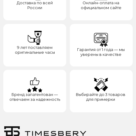
Контакты
Доставка
Контакты
Сотрудничество
8(938)000-54-53
Партнёрам
Блогерам
Адрес: город Грозный,
ул. Назарбаева, д. 106
ИП ЭЛЬМУРЗАЕВ АДАМ МУСАЕВИЧ
ИНН 201501669463 ОГРН/ОГРНИП 321200000000133
© 2017-2026 авторские права защищены Timesbery
Пользовательское соглашение
Оферта и политика конфиденциальности
Гарантия и возврат
Разработка сайта