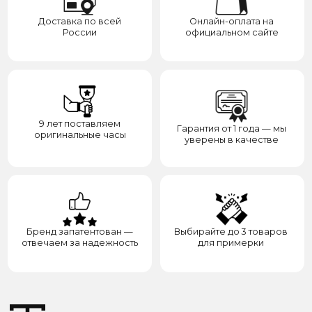
Распродажа
Отзывы
Контакты
Доставка
Контакты
Сотрудничество
8(938)000-54-53
Партнёрам
Блогерам
Адрес: город Грозный,
ул. Назарбаева, д. 106
ИП ЭЛЬМУРЗАЕВ АДАМ МУСАЕВИЧ
ИНН 201501669463 ОГРН/ОГРНИП 321200000000133
© 2017-2026 авторские права защищены Timesbery
Пользовательское соглашение
Оферта и политика конфиденциальности
Гарантия и возврат
Разработка сайта