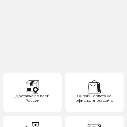
Бренд запатентован —
Выбирайте до 3 товаров
отвечаем за надежность
для примерки
Категории
Для клиента
О нас
Каталог
Подарки
Вопросы и ответы
Премиум
Гарантия
Премиум
Распродажа
Отзывы
Контакты
Доставка
Контакты
Сотрудничество