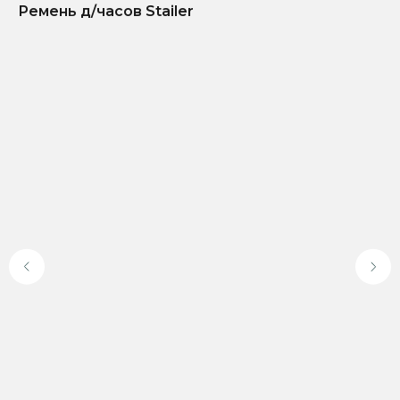
Ремень д/часов Stailer
Доставка по всей
Онлайн-оплата на
России
официальном сайте
9 лет поставляем
Гарантия от 1 года — мы
оригинальные часы
уверены в качестве