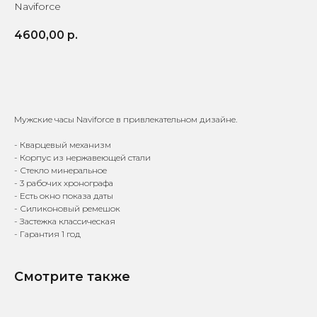
Naviforce
4600,00
р.
КУПИТЬ
Мужские часы Naviforce в привлекательном дизайне.
- Кварцевый механизм
- Корпус из нержавеющей стали
- Стекло минеральное
- 3 рабочих хронографа
- Есть окно показа даты
Доставка по всей
Онлайн-оплата на
- Силиконовый ремешок
России
официальном сайте
- Застежка классическая
- Гарантия 1 год
Смотрите также
9 лет поставляем
Гарантия от 1 года — мы
оригинальные часы
уверены в качестве