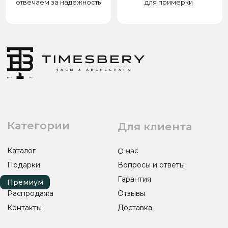
8(938)000-54-53
Партнёрам
Блогерам
Адрес: город Грозный,
ул. Назарбаева, д. 106
ИП ЭЛЬМУРЗАЕВ АДАМ МУСАЕВИЧ
ИНН 201501669463 ОГРН/ОГРНИП 321200000000133
© 2017-2026 авторские права защищены Timesbery
Пользовательское соглашение
Оферта и политика конфиденциальности
Гарантия и возврат
Разработка сайта