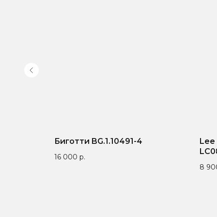
Биготти BG.1.10491-4
Lee
LC0
16 000
р.
8 90
Доставка по всей
Онлайн-оплата на
Гар