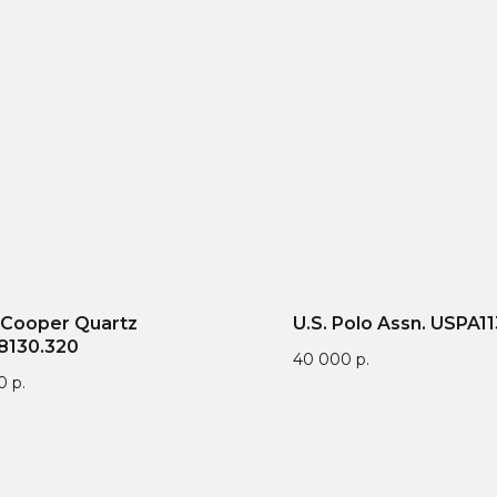
 Cooper Quartz
U.S. Polo Assn. USPA1
8130.320
40 000
р.
0
р.
антия от 1 года — мы
9 лет поставляем
Бренд зап