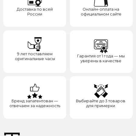
Распродажа
Отзывы
Контакты
Доставка
Контакты
Сотрудничество
8(938)000-54-53
Партнёрам
Блогерам
Адрес: город Грозный,
ул. Назарбаева, д. 106
ИП ЭЛЬМУРЗАЕВ АДАМ МУСАЕВИЧ
ИНН 201501669463 ОГРН/ОГРНИП 321200000000133
© 2017-2026 авторские права защищены Timesbery
Пользовательское соглашение
Оферта и политика конфиденциальности
Гарантия и возврат
Разработка сайта