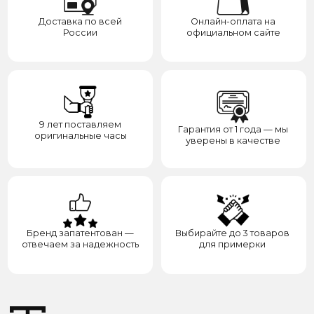
Распродажа
Отзывы
Контакты
Доставка
Контакты
Сотрудничество
8(938)000-54-53
Партнёрам
Блогерам
Адрес: город Грозный,
ул. Назарбаева, д. 106
ИП ЭЛЬМУРЗАЕВ АДАМ МУСАЕВИЧ
ИНН 201501669463 ОГРН/ОГРНИП 321200000000133
© 2017-2026 авторские права защищены Timesbery
Пользовательское соглашение
Оферта и политика конфиденциальности
Гарантия и возврат
Разработка сайта