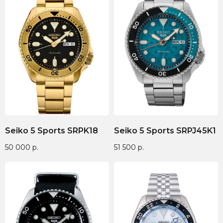
Доставка по всей
Онлайн-оплата на
России
официальном сайте
Seiko 5 Sports SRPK18
Seiko 5 Sports SRPJ45K1
50 000
р.
51 500
р.
9 лет поставляем
Гарантия от 1 года — мы
оригинальные часы
уверены в качестве