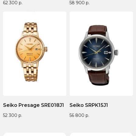
62 300
р.
58 900
р.
Seiko Presage SRE018J1
Seiko SRPK15J1
52 300
р.
56 800
р.