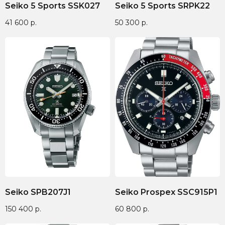
Seiko 5 Sports SSK027
Seiko 5 Sports SRPK22
41 600
р.
50 300
р.
Seiko SPB207J1
Seiko Prospex SSC915P1
150 400
р.
60 800
р.