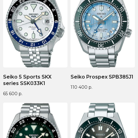
Seiko 5 Sports SKX
Seiko Prospex SPB385J1
series SSK033K1
110 400
р.
65 600
р.