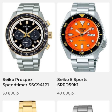
Seiko Prospex
Seiko 5 Sports
Speedtimer SSC941P1
SRPD59K1
60 800
р.
40 000
р.