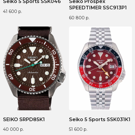
Seiko 5 Sports SSK046
Seiko Prospex
SPEEDTIMER SSC913P1
41 600
р.
60 800
р.
SEIKO SRPD85K1
Seiko 5 Sports SSK031K1
40 000
р.
51 600
р.