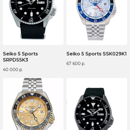
Бренд запатентован —
Выбирайте до 3 товаров
отвечаем за надежность
для примерки
Seiko 5 Sports
Seiko 5 Sports SSK029K1
Категории
Для клиента
SRPD55K3
67 600
р.
О нас
Каталог
40 000
р.
Подарки
Вопросы и ответы
Премиум
Гарантия
Премиум
Распродажа
Отзывы
Контакты
Доставка
Контакты
Сотрудничество
8(938)000-54-53
Партнёрам
Блогерам
Адрес: город Грозный,
ул. Назарбаева, д. 106