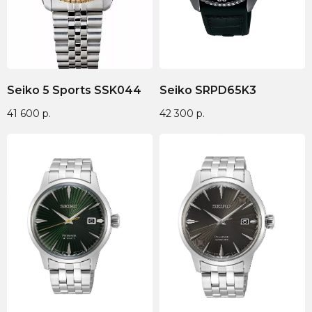
ИП ЭЛЬМУРЗАЕВ АДАМ МУСАЕВИЧ
ИНН 201501669463 ОГРН/ОГРНИП 321200000000133
Seiko 5 Sports SSK044
Seiko SRPD65K3
© 2017-2026 авторские права защищены Timesbery
41 600
р.
42 300
р.
Пользовательское соглашение
Оферта и политика конфиденциальности
Гарантия и возврат
Разработка сайта