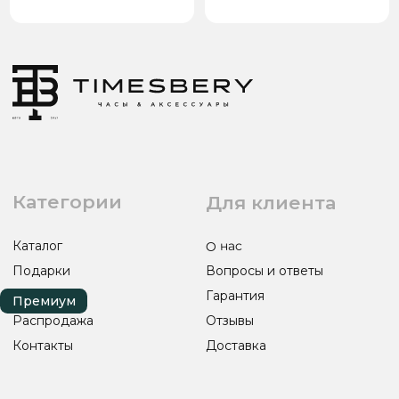
Распродажа
Отзывы
Контакты
Доставка
Контакты
Сотрудничество
8(938)000-54-53
Партнёрам
Блогерам
Адрес: город Грозный,
ул. Назарбаева, д. 106
ИП ЭЛЬМУРЗАЕВ АДАМ МУСАЕВИЧ
ИНН 201501669463 ОГРН/ОГРНИП 321200000000133
© 2017-2026 авторские права защищены Timesbery
Пользовательское соглашение
Оферта и политика конфиденциальности
Гарантия и возврат
Разработка сайта