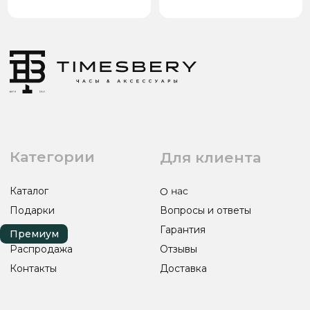
Распродажа
Отзывы
Контакты
Доставка
Контакты
Сотрудничество
8(938)000-54-53
Партнёрам
Блогерам
Адрес: город Грозный,
ул. Назарбаева, д. 106
ИП ЭЛЬМУРЗАЕВ АДАМ МУСАЕВИЧ
ИНН 201501669463 ОГРН/ОГРНИП 321200000000133
© 2017-2026 авторские права защищены Timesbery
Пользовательское соглашение
Оферта и политика конфиденциальности
Гарантия и возврат
Разработка сайта